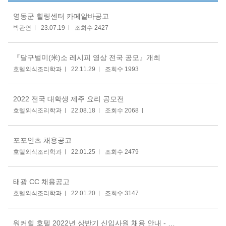
영동군 힐링센터 카페알바공고
박관연
23.07.19
조회수 2427
『달구벌미(米)소 레시피 영상 전국 공모』개최
호텔외식조리학과
22.11.29
조회수 1993
2022 전국 대학생 제주 요리 공모전
호텔외식조리학과
22.08.18
조회수 2068
포포인츠 채용공고
호텔외식조리학과
22.01.25
조회수 2479
태광 CC 채용공고
호텔외식조리학과
22.01.20
조회수 3147
워커힐 호텔 2022년 상반기 신입사원 채용 안내 - 정규직 전환형 인턴